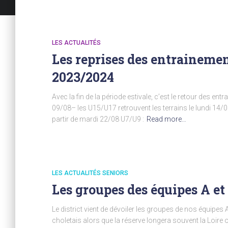
LES ACTUALITÉS
Les reprises des entrainemen
2023/2024
Avec la fin de la période estivale, c’est le retour des ent
09/08– les U15/U17 retrouvent les terrains le lundi 14/0
partir de mardi 22/08 U7/U9 :
Read more…
LES ACTUALITÉS SENIORS
Les groupes des équipes A et
Le district vient de dévoiler les groupes de nos équipes 
choletais alors que la réserve longera souvent la Loire 