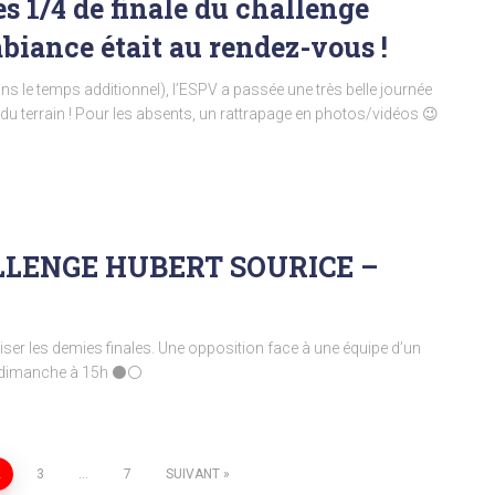
s 1/4 de finale du challenge
biance était au rendez-vous !
ans le temps additionnel), l’ESPV a passée une très belle journée
 du terrain ! Pour les absents, un rattrapage en photos/vidéos 😉
ALLENGE HUBERT SOURICE –
iser les demies finales. Une opposition face à une équipe d’un
 dimanche à 15h ⚫️⚪️
2
3
…
7
SUIVANT