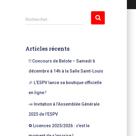
R
Rechercher…
e
c
h
e
Articles récents
r
c
🃏 Concours de Belote – Samedi 6
h
e
décembre à 14h à la Salle Saint-Louis
r
🎉 L’ESPV lance sa boutique officielle
:
en ligne !
📣 Invitation à l’Assemblée Générale
2025 de l’ESPV
⚽ Licences 2025/2026 : c’est le
moment de s’inscrire !