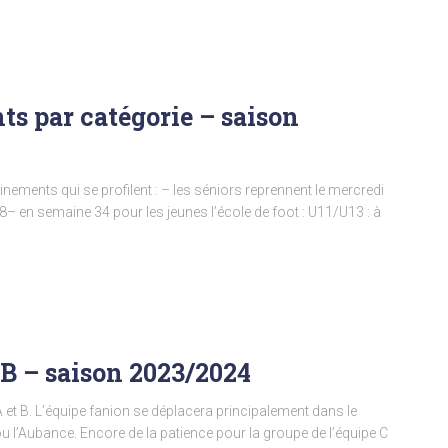
ts par catégorie – saison
rainements qui se profilent : – les séniors reprennent le mercredi
8– en semaine 34 pour les jeunes l’école de foot : U11/U13 : à
 B – saison 2023/2024
A et B. L’équipe fanion se déplacera principalement dans le
ou l’Aubance. Encore de la patience pour la groupe de l’équipe C