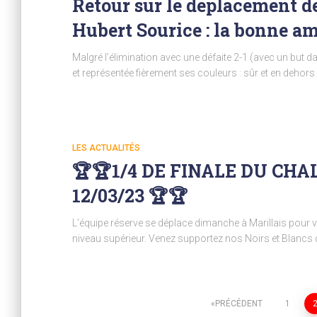
Retour sur le déplacement de
Hubert Sourice : la bonne am
Malgré l’élimination avec une défaite 2-1 (avec un but d
et représentée fièrement ses couleurs : sûr et en dehors
LES ACTUALITÉS
🏆🏆1/4 DE FINALE DU CH
12/03/23 🏆🏆
L’équipe réserve se déplace dimanche à Marillais pour v
niveau supérieur. Venez supportez nos Noirs et Blancs
Pagination
PRÉCÉDENT
1