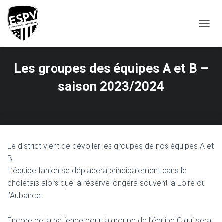
T
O
G
G
Les groupes des équipes A et B –
L
E
saison 2023/2024
N
A
V
I
G
A
T
Le district vient de dévoiler les groupes de nos équipes A et
I
B.
O
L’équipe fanion se déplacera principalement dans le
N
choletais alors que la réserve longera souvent la Loire ou
l’Aubance.
Encore de la patience pour la groupe de l’équipe C qui sera