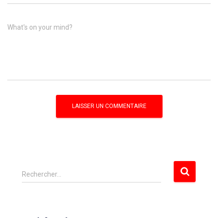
What's on your mind?
R
Rechercher…
e
c
h
e