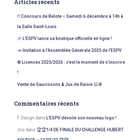
Articles récents
r
c
🃏 Concours de Belote – Samedi 6 décembre à 14h à
h
e
la Salle Saint-Louis
r
🎉 L’ESPV lance sa boutique officielle en ligne !
:
📣 Invitation à l’Assemblée Générale 2025 de l’ESPV
⚽ Licences 2025/2026 : c’est le moment de s’inscrire
!
Vente de Saucissons & Jus de Raisin 🐷🍇
Commentaires récents
F. Design
dans
L’ESPV dévoile son nouveau logo !
Jos
dans
🏆🏆1/4 DE FINALE DU CHALLENGE HUBERT