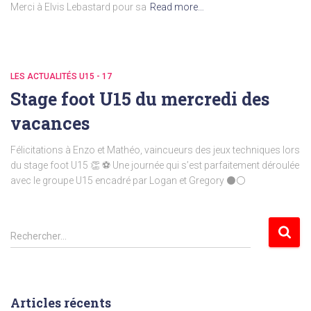
Merci à Elvis Lebastard pour sa
Read more…
LES ACTUALITÉS U15 - 17
Stage foot U15 du mercredi des
vacances
Félicitations à Enzo et Mathéo, vaincueurs des jeux techniques lors
du stage foot U15 👏 ⚽ Une journée qui s’est parfaitement déroulée
avec le groupe U15 encadré par Logan et Gregory ⚫⚪
R
Rechercher…
e
c
h
e
Articles récents
r