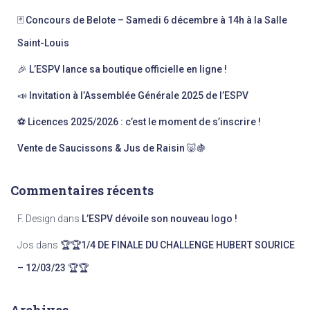
c
🃏 Concours de Belote – Samedi 6 décembre à 14h à la Salle
h
e
Saint-Louis
r
🎉 L’ESPV lance sa boutique officielle en ligne !
:
📣 Invitation à l’Assemblée Générale 2025 de l’ESPV
⚽ Licences 2025/2026 : c’est le moment de s’inscrire !
Vente de Saucissons & Jus de Raisin 🐷🍇
Commentaires récents
F. Design
dans
L’ESPV dévoile son nouveau logo !
Jos
dans
🏆🏆1/4 DE FINALE DU CHALLENGE HUBERT SOURICE
– 12/03/23 🏆🏆