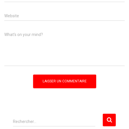
Website
What's on your mind?
R
Rechercher…
e