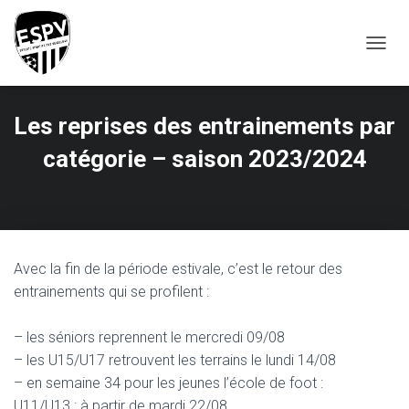
T
O
G
G
Les reprises des entrainements par
L
E
catégorie – saison 2023/2024
N
A
V
I
G
A
T
Avec la fin de la période estivale, c’est le retour des
I
entrainements qui se profilent :
O
N
– les séniors reprennent le mercredi 09/08
– les U15/U17 retrouvent les terrains le lundi 14/08
– en semaine 34 pour les jeunes l’école de foot :
U11/U13 : à partir de mardi 22/08