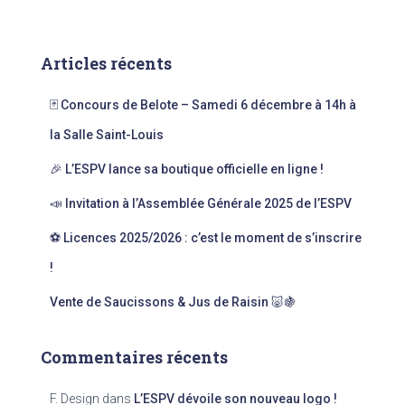
c
h
e
Articles récents
r
c
🃏 Concours de Belote – Samedi 6 décembre à 14h à
h
e
la Salle Saint-Louis
r
🎉 L’ESPV lance sa boutique officielle en ligne !
:
📣 Invitation à l’Assemblée Générale 2025 de l’ESPV
⚽ Licences 2025/2026 : c’est le moment de s’inscrire
!
Vente de Saucissons & Jus de Raisin 🐷🍇
Commentaires récents
F. Design
dans
L’ESPV dévoile son nouveau logo !