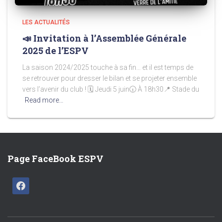
LES ACTUALITÉS
📣 Invitation à l’Assemblée Générale
2025 de l’ESPV
La saison 2024/2025 touche à sa fin… et il est temps de
se retrouver pour dresser le bilan et se projeter ensemble
vers l’avenir du club ! 🗓 Jeudi 5 juin🕡 À 18h30📍 Stade du
Read more…
Page FaceBook ESPV