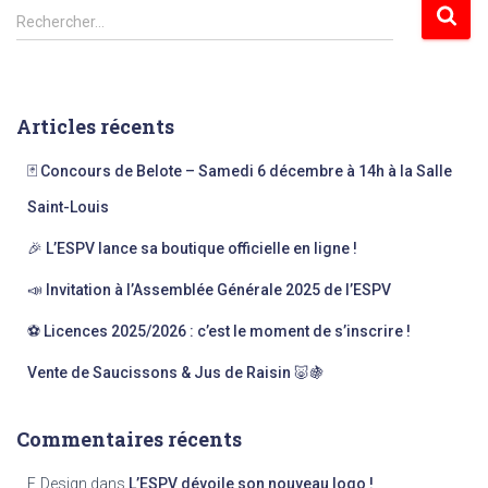
R
Rechercher…
e
c
h
e
Articles récents
r
c
🃏 Concours de Belote – Samedi 6 décembre à 14h à la Salle
h
e
Saint-Louis
r
🎉 L’ESPV lance sa boutique officielle en ligne !
:
📣 Invitation à l’Assemblée Générale 2025 de l’ESPV
⚽ Licences 2025/2026 : c’est le moment de s’inscrire !
Vente de Saucissons & Jus de Raisin 🐷🍇
Commentaires récents
F. Design
dans
L’ESPV dévoile son nouveau logo !