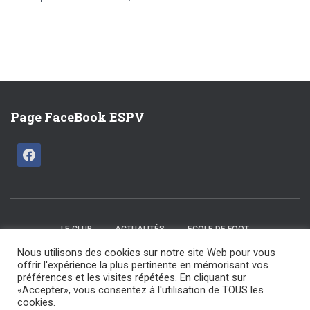
Page FaceBook ESPV
LE CLUB
ACTUALITÉS
ECOLE DE FOOT
Nous utilisons des cookies sur notre site Web pour vous
CATÉGORIES U15 / U17
SENIORS
LES COMMISSIONS
offrir l'expérience la plus pertinente en mémorisant vos
préférences et les visites répétées. En cliquant sur
«Accepter», vous consentez à l'utilisation de TOUS les
NOS ARBITRES
NOS PARTENAIRES
NOUS CONTACTER
cookies.