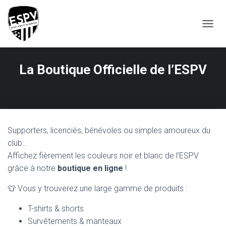
T
O
G
G
La Boutique Officielle de l’ESPV
L
E
N
A
V
I
G
Supporters, licenciés, bénévoles ou simples amoureux du
A
club…
T
Affichez fièrement les couleurs noir et blanc de l’ESPV
I
O
grâce à notre
boutique en ligne
!
N
👕 Vous y trouverez une large gamme de produits :
T-shirts & shorts
Survêtements & manteaux