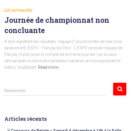
LES ACTUALITÉS
Journée de championnat non
concluante
A et B regrettent les résultats, l’équipe C a sorti la tête de l’eau trop
tardivement. ESPV – Parçay les Pins : L’ESPV recevait l’équipe de
Parçay (4 pts) pour le compte de la 4 ème journée. Les locaux
démarraient la rencontre de belles manières en monopolisant le
ballon, multipliant
Read more…
R
Rechercher…
e
c
h
e
Articles récents
r
c
🃏 Concours de Belote – Samedi 6 décembre à 14h à la Salle