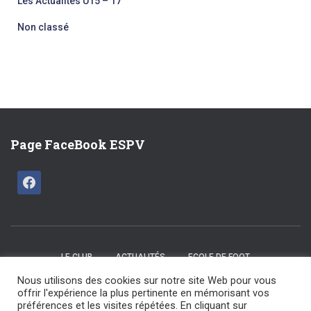
Les Actualités U15 – 17
Non classé
Page FaceBook ESPV
LE CLUB
ACTUALITÉS
ECOLE DE FOOT
Nous utilisons des cookies sur notre site Web pour vous
CATÉGORIES U15 / U17
SENIORS
LES COMMISSIONS
offrir l'expérience la plus pertinente en mémorisant vos
préférences et les visites répétées. En cliquant sur