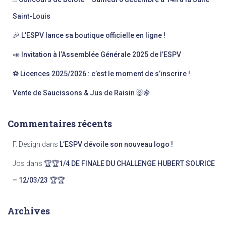
h
e
Saint-Louis
r
🎉 L’ESPV lance sa boutique officielle en ligne !
:
📣 Invitation à l’Assemblée Générale 2025 de l’ESPV
⚽ Licences 2025/2026 : c’est le moment de s’inscrire !
Vente de Saucissons & Jus de Raisin 🐷🍇
Commentaires récents
F. Design
dans
L’ESPV dévoile son nouveau logo !
Jos
dans
🏆🏆1/4 DE FINALE DU CHALLENGE HUBERT SOURICE
– 12/03/23 🏆🏆
Archives