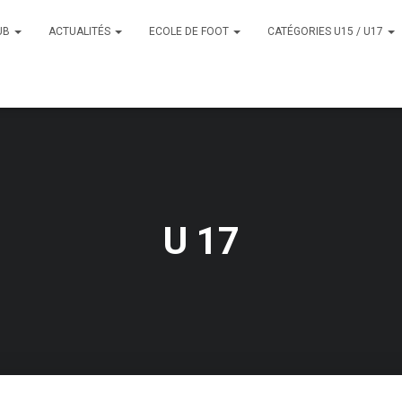
UB
ACTUALITÉS
ECOLE DE FOOT
CATÉGORIES U15 / U17
U 17