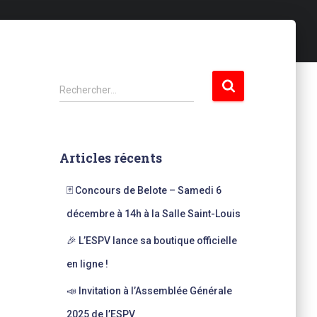
R
Rechercher…
e
c
h
e
Articles récents
r
c
🃏 Concours de Belote – Samedi 6
h
e
décembre à 14h à la Salle Saint-Louis
r
🎉 L’ESPV lance sa boutique officielle
:
en ligne !
📣 Invitation à l’Assemblée Générale
2025 de l’ESPV