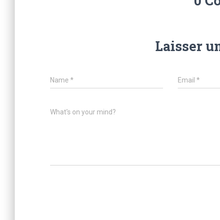
0 C
Laisser u
Name
*
Email
*
What's on your mind?