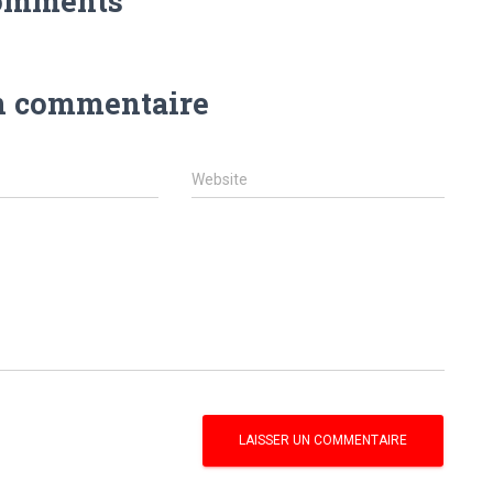
omments
n commentaire
Website