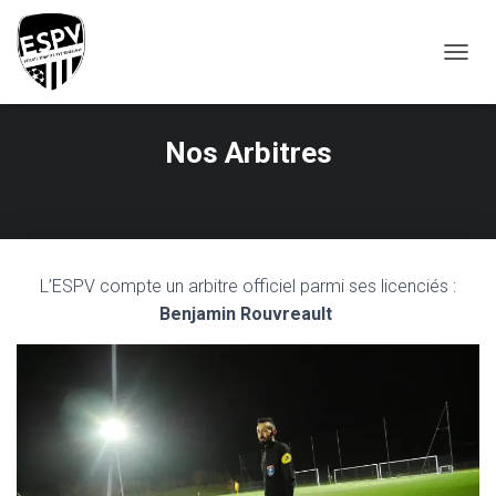
T
O
G
G
Nos Arbitres
L
E
N
A
V
I
G
L’ESPV compte un arbitre officiel parmi ses licenciés :
A
Benjamin Rouvreault
T
I
O
N