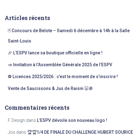
h
e
Articles récents
r
c
🃏 Concours de Belote – Samedi 6 décembre à 14h à la Salle
h
e
Saint-Louis
r
🎉 L’ESPV lance sa boutique officielle en ligne !
:
📣 Invitation à l’Assemblée Générale 2025 de l’ESPV
⚽ Licences 2025/2026 : c’est le moment de s’inscrire !
Vente de Saucissons & Jus de Raisin 🐷🍇
Commentaires récents
F. Design
dans
L’ESPV dévoile son nouveau logo !
Jos
dans
🏆🏆1/4 DE FINALE DU CHALLENGE HUBERT SOURICE