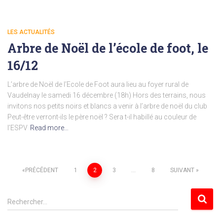
LES ACTUALITÉS
Arbre de Noël de l’école de foot, le
16/12
L’arbre de Noël de l’Ecole de Foot aura lieu au foyer rural de
Vaudelnay le samedi 16 décembre (18h) Hors des terrains, nous
invitons nos petits noirs et blancs a venir à l’arbre de noël du club
Peut-être verront-ils le père noël ? Sera t-il habillé au couleur de
l’ESPV
Read more…
Pagination
PRÉCÉDENT
1
2
3
…
8
SUIVANT
des
R
Rechercher…
e
publications
c