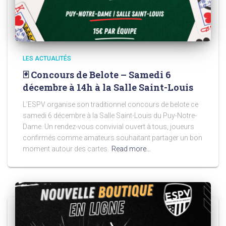
LES ACTUALITÉS
🃏 Concours de Belote – Samedi 6
décembre à 14h à la Salle Saint-Louis
L’ESPV organise son traditionnel concours de belote ce
samedi 6 décembre à la Salle Saint-Louis du Puy-Notre-
Dame. Un rendez-vous convivial ouvert à tous, joueurs
confirmés comme amateurs souhaitant partager un bon
moment autour des cartes.
Read more…