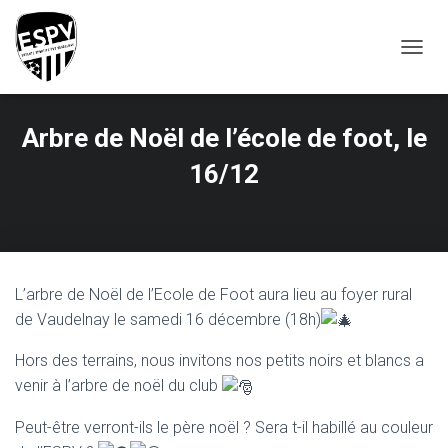
T
O
G
G
Arbre de Noël de l’école de foot, le
L
E
16/12
N
A
V
I
G
A
T
L’arbre de Noël de l’Ecole de Foot aura lieu au foyer rural
I
de Vaudelnay le samedi 16 décembre (18h)
O
N
Hors des terrains, nous invitons nos petits noirs et blancs a
venir à l’arbre de noël du club
Peut-être verront-ils le père noël ? Sera t-il habillé au couleur