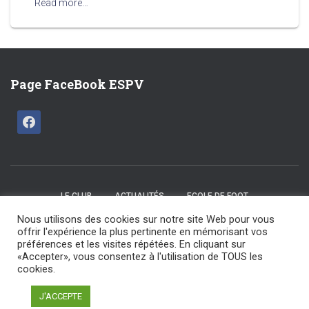
Read more…
Page FaceBook ESPV
LE CLUB
ACTUALITÉS
ECOLE DE FOOT
Nous utilisons des cookies sur notre site Web pour vous
CATÉGORIES U15 / U17
SENIORS
LES COMMISSIONS
offrir l'expérience la plus pertinente en mémorisant vos
préférences et les visites répétées. En cliquant sur
«Accepter», vous consentez à l'utilisation de TOUS les
NOS ARBITRES
NOS PARTENAIRES
NOUS CONTACTER
cookies.
ESPV 2025 tout droit réservé | Maintenu par F Design
J'ACCEPTE