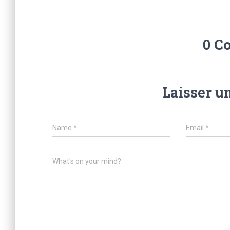
0 C
Laisser u
Name
*
Email
*
What's on your mind?