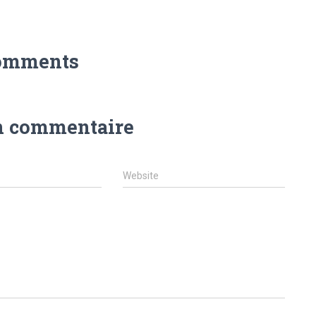
omments
n commentaire
Website