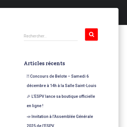
R
Rechercher…
e
c
h
e
Articles récents
r
c
🃏 Concours de Belote – Samedi 6
h
e
décembre à 14h à la Salle Saint-Louis
r
🎉 L’ESPV lance sa boutique officielle
:
en ligne !
📣 Invitation à l’Assemblée Générale
2025 de l’ESPV