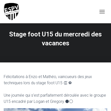
T
O
G
G
Stage foot U15 du mercredi des
L
E
vacances
N
A
V
I
G
A
T
Félicitations à Enzo et Mathéo, vaincueurs des jeux
I
O
techniques lors du stage foot U15 👏 ⚽
N
Une journée qui s’est parfaitement déroulée avec le groupe
U15 encadré par Logan et Gregory ⚫⚪