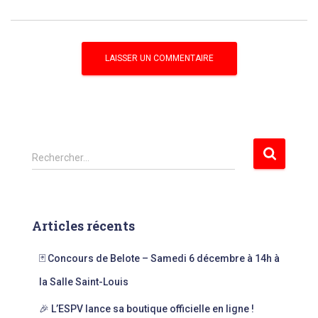
R
Rechercher…
e
c
h
e
Articles récents
r
c
🃏 Concours de Belote – Samedi 6 décembre à 14h à
h
e
la Salle Saint-Louis
r
🎉 L’ESPV lance sa boutique officielle en ligne !