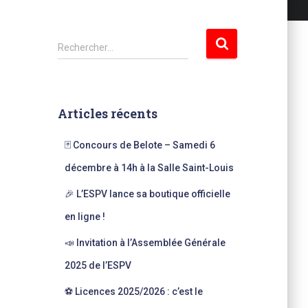
R
Rechercher…
e
c
h
e
Articles récents
r
c
🃏 Concours de Belote – Samedi 6
h
e
décembre à 14h à la Salle Saint-Louis
r
🎉 L’ESPV lance sa boutique officielle
:
en ligne !
📣 Invitation à l’Assemblée Générale
2025 de l’ESPV
⚽ Licences 2025/2026 : c’est le