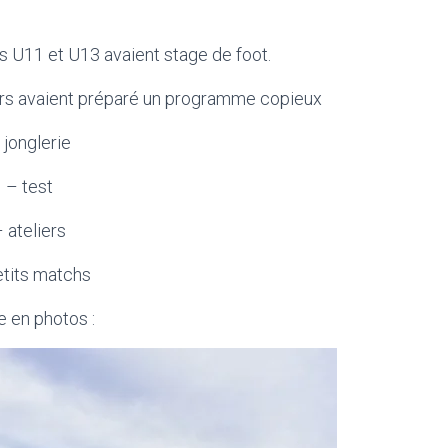
es U11 et U13 avaient stage de foot.
urs avaient préparé un programme copieux
 jonglerie
– test
 ateliers
etits matchs
e en photos :