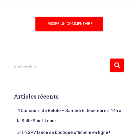
R
Rechercher…
e
c
h
e
Articles récents
r
c
🃏 Concours de Belote – Samedi 6 décembre à 14h à
h
e
la Salle Saint-Louis
r
🎉 L’ESPV lance sa boutique officielle en ligne !