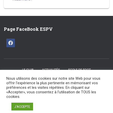
Page FaceBook ESPV
LE CLUB
ACTUALITÉS
ECOLE DE FOOT
Nous utilisons des cookies sur notre site Web pour vous
CATÉGORIES U15 / U17
SENIORS
LES COMMISSIONS
offrir l'expérience la plus pertinente en mémorisant vos
préférences et les visites répétées. En cliquant sur
«Accepter», vous consentez à l'utilisation de TOUS les
NOS ARBITRES
NOS PARTENAIRES
NOUS CONTACTER
cookies.
ESPV 2025 tout droit réservé | Maintenu par F Design
J'ACCEPTE