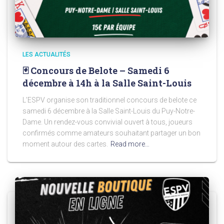
LES ACTUALITÉS
🃏 Concours de Belote – Samedi 6
décembre à 14h à la Salle Saint-Louis
L’ESPV organise son traditionnel concours de belote ce
samedi 6 décembre à la Salle Saint-Louis du Puy-Notre-
Dame. Un rendez-vous convivial ouvert à tous, joueurs
confirmés comme amateurs souhaitant partager un bon
moment autour des cartes.
Read more…