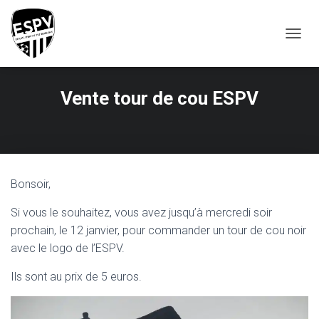
T
O
G
G
Vente tour de cou ESPV
L
E
N
A
V
I
G
Bonsoir,
A
T
Si vous le souhaitez, vous avez jusqu’à mercredi soir
I
prochain, le 12 janvier, pour commander un tour de cou noir
O
avec le logo de l’ESPV.
N
Ils sont au prix de 5 euros.