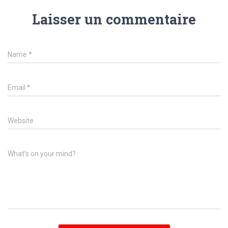
Laisser un commentaire
Name
*
Email
*
Website
What's on your mind?