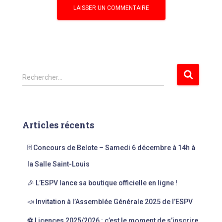
R
Rechercher…
e
c
h
e
Articles récents
r
c
🃏 Concours de Belote – Samedi 6 décembre à 14h à
h
e
la Salle Saint-Louis
r
🎉 L’ESPV lance sa boutique officielle en ligne !
:
📣 Invitation à l’Assemblée Générale 2025 de l’ESPV
⚽ Licences 2025/2026 : c’est le moment de s’inscrire