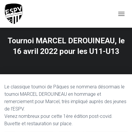
T
O
G
G
Tournoi MARCEL DEROUINEAU, le
L
E
16 avril 2022 pour les U11-U13
N
A
V
I
G
A
T
Le classique tournoi de Pâques se nommera désormais le
I
tournoi MARCEL DEROUINEAU en hommage et
O
remerciement pour Marcel, très impliqué auprès des jeunes
N
de l’ESPV.
Venez nombreux pour cette 1ère édition post-covid.
Buvette et restauration sur place.