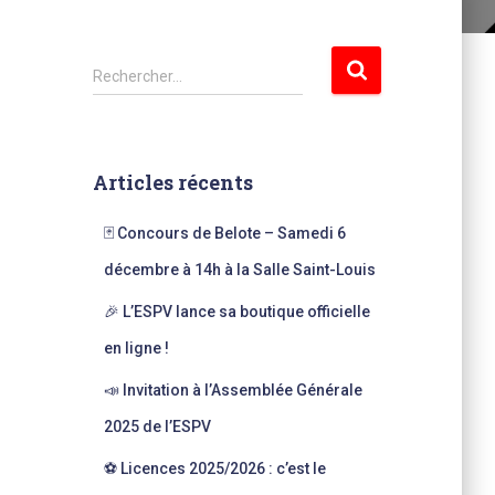
R
Rechercher…
e
c
h
e
Articles récents
r
c
🃏 Concours de Belote – Samedi 6
h
e
décembre à 14h à la Salle Saint-Louis
r
🎉 L’ESPV lance sa boutique officielle
:
en ligne !
📣 Invitation à l’Assemblée Générale
2025 de l’ESPV
⚽ Licences 2025/2026 : c’est le