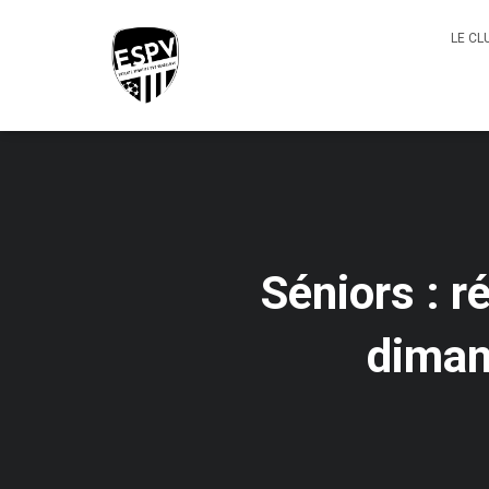
LE CL
Séniors : r
diman