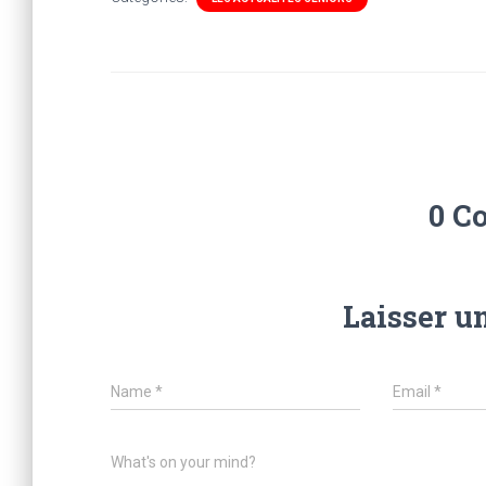
0 C
Laisser u
Name
*
Email
*
What's on your mind?