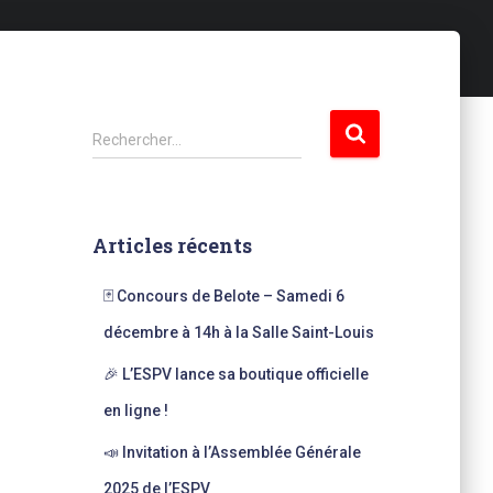
R
Rechercher…
e
c
h
e
Articles récents
r
c
🃏 Concours de Belote – Samedi 6
h
e
décembre à 14h à la Salle Saint-Louis
r
🎉 L’ESPV lance sa boutique officielle
:
en ligne !
📣 Invitation à l’Assemblée Générale
2025 de l’ESPV