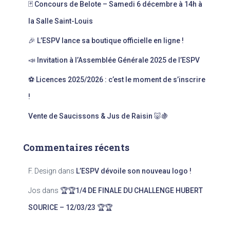
🃏 Concours de Belote – Samedi 6 décembre à 14h à
h
e
la Salle Saint-Louis
r
🎉 L’ESPV lance sa boutique officielle en ligne !
:
📣 Invitation à l’Assemblée Générale 2025 de l’ESPV
⚽ Licences 2025/2026 : c’est le moment de s’inscrire
!
Vente de Saucissons & Jus de Raisin 🐷🍇
Commentaires récents
F. Design
dans
L’ESPV dévoile son nouveau logo !
Jos
dans
🏆🏆1/4 DE FINALE DU CHALLENGE HUBERT
SOURICE – 12/03/23 🏆🏆