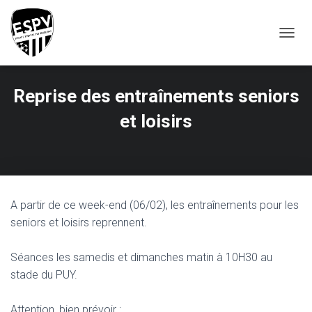
T
O
G
G
Reprise des entraînements seniors
L
E
et loisirs
N
A
V
I
G
A
T
A partir de ce week-end (06/02), les entraînements pour les
I
seniors et loisirs reprennent.
O
N
Séances les samedis et dimanches matin à 10H30 au
stade du PUY.
Attention, bien prévoir :