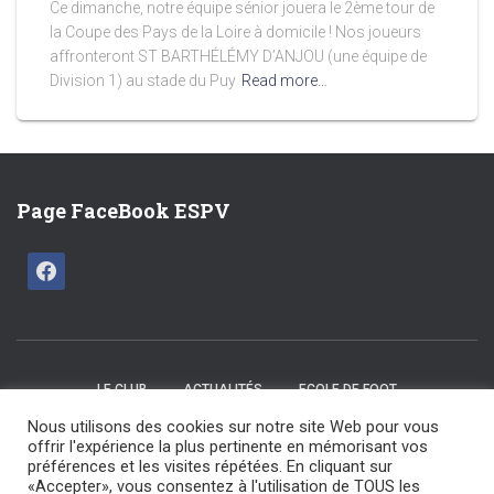
Ce dimanche, notre équipe sénior jouera le 2ème tour de
la Coupe des Pays de la Loire à domicile ! Nos joueurs
affronteront ST BARTHÉLÉMY D’ANJOU (une équipe de
Division 1) au stade du Puy
Read more…
Page FaceBook ESPV
LE CLUB
ACTUALITÉS
ECOLE DE FOOT
Nous utilisons des cookies sur notre site Web pour vous
CATÉGORIES U15 / U17
SENIORS
LES COMMISSIONS
offrir l'expérience la plus pertinente en mémorisant vos
préférences et les visites répétées. En cliquant sur
«Accepter», vous consentez à l'utilisation de TOUS les