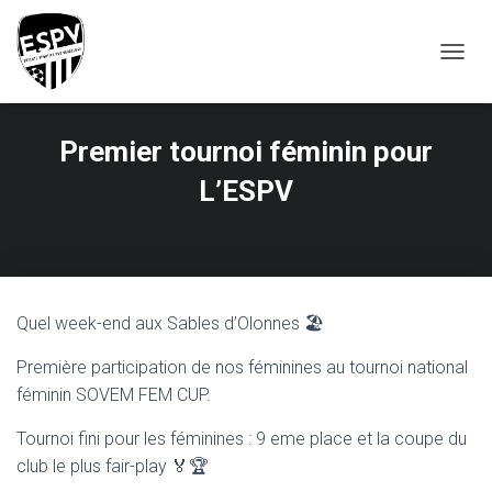
T
O
G
G
Premier tournoi féminin pour
L
E
L’ESPV
N
A
V
I
G
A
T
Quel week-end aux Sables d’Olonnes 🏖️
I
O
Première participation de nos féminines au tournoi national
N
féminin SOVEM FEM CUP.
Tournoi fini pour les féminines : 9 eme place et la coupe du
club le plus fair-play 🏅🏆