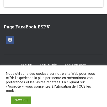
Page FaceBook ESPV
LE CLUB
ACTUALITÉS
ECOLE DE FOOT
Nous utilisons des cookies sur notre site Web pour vous
CATÉGORIES U15 / U17
SENIORS
LES COMMISSIONS
offrir l'expérience la plus pertinente en mémorisant vos
préférences et les visites répétées. En cliquant sur
«Accepter», vous consentez à l'utilisation de TOUS les
NOS ARBITRES
NOS PARTENAIRES
NOUS CONTACTER
cookies.
ESPV 2025 tout droit réservé | Maintenu par F Design
J'ACCEPTE