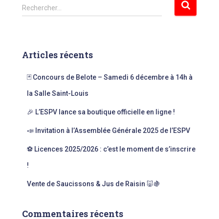
R
Rechercher…
e
c
h
e
Articles récents
r
c
🃏 Concours de Belote – Samedi 6 décembre à 14h à
h
e
la Salle Saint-Louis
r
🎉 L’ESPV lance sa boutique officielle en ligne !
:
📣 Invitation à l’Assemblée Générale 2025 de l’ESPV
⚽ Licences 2025/2026 : c’est le moment de s’inscrire
!
Vente de Saucissons & Jus de Raisin 🐷🍇
Commentaires récents