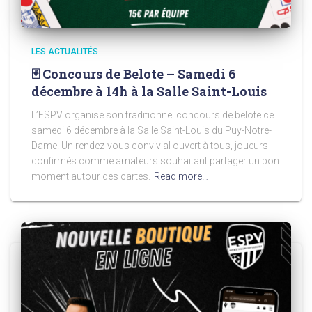
LES ACTUALITÉS
🃏 Concours de Belote – Samedi 6
décembre à 14h à la Salle Saint-Louis
L’ESPV organise son traditionnel concours de belote ce
samedi 6 décembre à la Salle Saint-Louis du Puy-Notre-
Dame. Un rendez-vous convivial ouvert à tous, joueurs
confirmés comme amateurs souhaitant partager un bon
moment autour des cartes.
Read more…