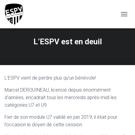
T
O
G
G
L’ESPV est en deuil
L
E
N
A
V
I
G
L’ESPV vient de perdre plus qu’un bénévole!
A
T
Marcel DEROUINEAU, licencié depuis énormément
I
d’années, encadrait tous les mercredis après-midi les
O
catégories U7 et U9.
N
Fier de son module U7 validé en juin 2019, il était pour
l’occasion le doyen de cette cession.