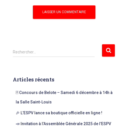
R
Rechercher…
e
c
h
e
Articles récents
r
c
🃏 Concours de Belote – Samedi 6 décembre à 14h à
h
e
la Salle Saint-Louis
r
🎉 L’ESPV lance sa boutique officielle en ligne !
:
📣 Invitation à l’Assemblée Générale 2025 de l’ESPV