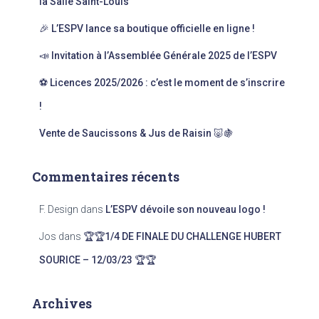
la Salle Saint-Louis
r
🎉 L’ESPV lance sa boutique officielle en ligne !
:
📣 Invitation à l’Assemblée Générale 2025 de l’ESPV
⚽ Licences 2025/2026 : c’est le moment de s’inscrire
!
Vente de Saucissons & Jus de Raisin 🐷🍇
Commentaires récents
F. Design
dans
L’ESPV dévoile son nouveau logo !
Jos
dans
🏆🏆1/4 DE FINALE DU CHALLENGE HUBERT
SOURICE – 12/03/23 🏆🏆
Archives