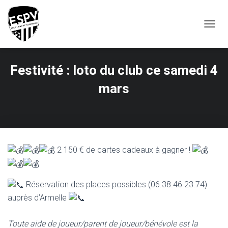
T
O
G
G
Festivité : loto du club ce samedi 4
L
E
mars
N
A
V
I
G
A
T
2 150 € de cartes cadeaux à gagner !
I
O
N
Réservation des places possibles (06.38.46.23.74)
auprès d’Armelle
Toute aide de joueur/parent de joueur/bénévole est la