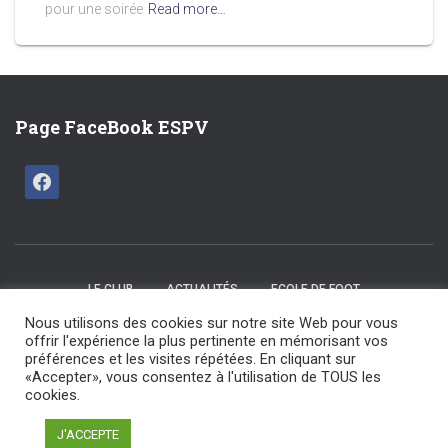
pour une soirée
Read more…
Page FaceBook ESPV
LE CLUB
ACTUALITÉS
ECOLE DE FOOT
Nous utilisons des cookies sur notre site Web pour vous
CATÉGORIES U15 / U17
SENIORS
LES COMMISSIONS
offrir l'expérience la plus pertinente en mémorisant vos
préférences et les visites répétées. En cliquant sur
«Accepter», vous consentez à l'utilisation de TOUS les
NOS ARBITRES
NOS PARTENAIRES
NOUS CONTACTER
cookies.
ESPV 2025 tout droit réservé | Maintenu par F Design
J'ACCEPTE