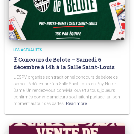
LES ACTUALITÉS
🃏 Concours de Belote – Samedi 6
décembre à 14h à la Salle Saint-Louis
L’ESPV organise son traditionnel concours de belote ce
samedi 6 décembre à la Salle Saint-Louis du Puy-Notre-
Dame. Un rendez-vous convivial ouvert à tous, joueurs
confirmés comme amateurs souhaitant partager un bon
moment autour des cartes.
Read more…