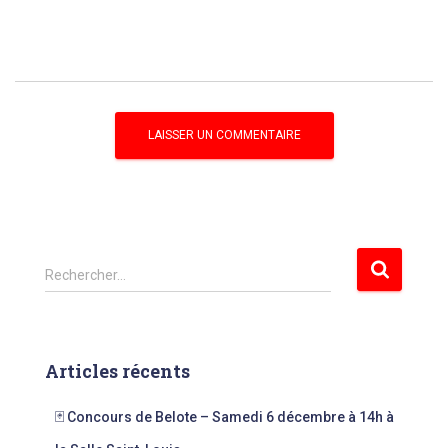
R
Rechercher…
e
c
h
e
Articles récents
r
c
🃏 Concours de Belote – Samedi 6 décembre à 14h à
h
e