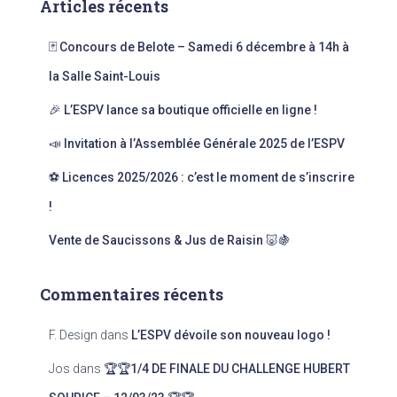
Articles récents
r
c
🃏 Concours de Belote – Samedi 6 décembre à 14h à
h
e
la Salle Saint-Louis
r
🎉 L’ESPV lance sa boutique officielle en ligne !
:
📣 Invitation à l’Assemblée Générale 2025 de l’ESPV
⚽ Licences 2025/2026 : c’est le moment de s’inscrire
!
Vente de Saucissons & Jus de Raisin 🐷🍇
Commentaires récents
F. Design
dans
L’ESPV dévoile son nouveau logo !
Jos
dans
🏆🏆1/4 DE FINALE DU CHALLENGE HUBERT