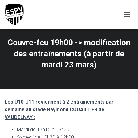
T
O
G
G
Couvre-feu 19h00 -> modification
L
E
des entraînements (à partir de
N
A
mardi 23 mars)
V
I
G
A
T
I
O
Les U10-U11 reviennent à 2 entraînements par
N
semaine au stade Raymond COUAILLIER de
VAUDELNAY :
Mardi de 17h15 à 18h30
Samedi de 10h30 à 12h00