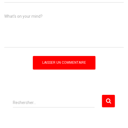
What's on your mind?
R
Rechercher…
e
c
h
e