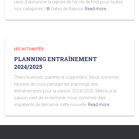
ravis d’annoncer la reprise de l’école de foot pour toutes
nos catégories ! ⚽️ Dates de Reprise
Read more…
LES ACTUALITÉS
PLANNING ENTRAÎNEMENT
2024/2025
Chers licenciés, parents et supporters, Nous sommes
heureux de vous partager les plannings des
entraînements pour la saison 2024/2025. Même si la
saison vient de se terminer, nous sommes déjà
impatients de démarrer cette nouvelle
Read more…