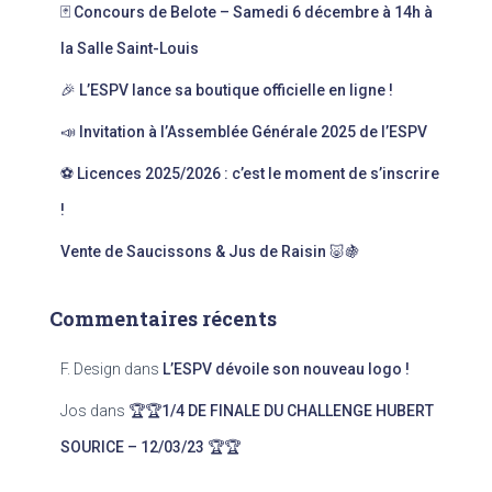
🃏 Concours de Belote – Samedi 6 décembre à 14h à
h
e
la Salle Saint-Louis
r
🎉 L’ESPV lance sa boutique officielle en ligne !
:
📣 Invitation à l’Assemblée Générale 2025 de l’ESPV
⚽ Licences 2025/2026 : c’est le moment de s’inscrire
!
Vente de Saucissons & Jus de Raisin 🐷🍇
Commentaires récents
F. Design
dans
L’ESPV dévoile son nouveau logo !
Jos
dans
🏆🏆1/4 DE FINALE DU CHALLENGE HUBERT
SOURICE – 12/03/23 🏆🏆