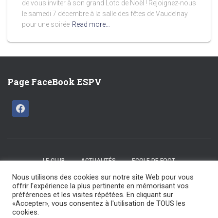
de vous inviter à son grand Loto de Noël ! Rejoignez-nous
le samedi 7 décembre à la salle des fêtes de Vaudelnay
pour une soirée
Read more…
Page FaceBook ESPV
LE CLUB
ACTUALITÉS
ECOLE DE FOOT
Nous utilisons des cookies sur notre site Web pour vous
CATÉGORIES U15 / U17
SENIORS
LES COMMISSIONS
offrir l'expérience la plus pertinente en mémorisant vos
préférences et les visites répétées. En cliquant sur
«Accepter», vous consentez à l'utilisation de TOUS les
NOS ARBITRES
NOS PARTENAIRES
NOUS CONTACTER
cookies.