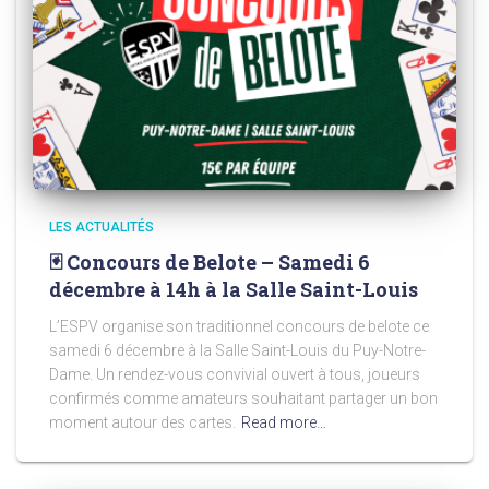
LES ACTUALITÉS
🃏 Concours de Belote – Samedi 6
décembre à 14h à la Salle Saint-Louis
L’ESPV organise son traditionnel concours de belote ce
samedi 6 décembre à la Salle Saint-Louis du Puy-Notre-
Dame. Un rendez-vous convivial ouvert à tous, joueurs
confirmés comme amateurs souhaitant partager un bon
moment autour des cartes.
Read more…