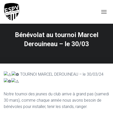
T
O
G
G
Bénévolat au tournoi Marcel
L
E
Derouineau – le 30/03
N
A
V
I
G
A
T
TOURNOI MARCEL DEROUINEAU – le 30/03/24
I
O
N
Notre tournoi des jeunes du club arrive à grand pas (samedi
30 mars), comme chaque année nous avons besoin de
bénévoles pour installer, tenir les stands, ranger.