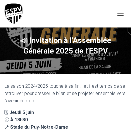
T
O
G
G
📣 Invitation à l’Assemblée
L
E
Générale 2025 de l’ESPV
N
A
V
I
G
A
T
La saison 2024/2025 touche à sa fin… et il est temps de se
I
retrouver pour dresser le bilan et se projeter ensemble vers
O
l’avenir du club !
N
🗓
Jeudi 5 juin
🕡
À 18h30
📍
Stade du Puy-Notre-Dame