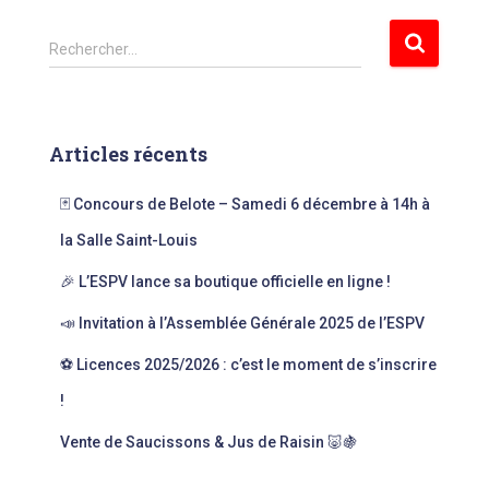
R
Rechercher…
e
c
h
e
Articles récents
r
c
🃏 Concours de Belote – Samedi 6 décembre à 14h à
h
e
la Salle Saint-Louis
r
🎉 L’ESPV lance sa boutique officielle en ligne !
:
📣 Invitation à l’Assemblée Générale 2025 de l’ESPV
⚽ Licences 2025/2026 : c’est le moment de s’inscrire
!
Vente de Saucissons & Jus de Raisin 🐷🍇