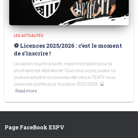
LES ACTUALITÉS
⚽ Licences 2025/2026 : c’est le moment
de s’inscrire !
La saison touche à sa fin, mais l’inscription pour la
prochaine est déjà lancée ! Que vous soyez joueur ou
joueuse actuel·le ou nouveau·elle venu·e, l’ESPV vous
ouvre ses portes pour la saison 2025/2026. 💻
Read more…
Page FaceBook ESPV