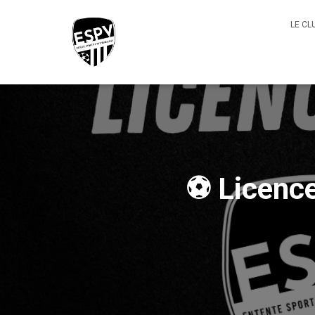
LE CL
⚽ Licence