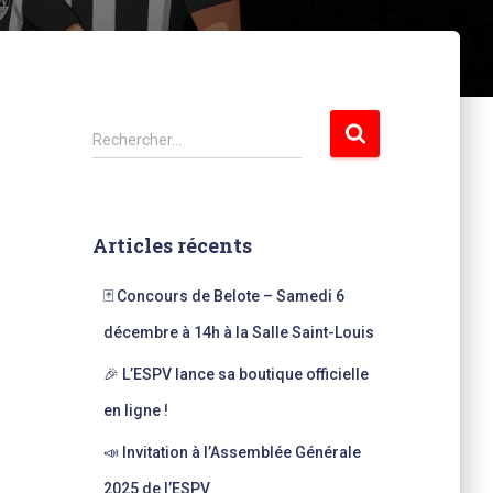
R
Rechercher…
e
c
h
e
Articles récents
r
c
🃏 Concours de Belote – Samedi 6
h
e
décembre à 14h à la Salle Saint-Louis
r
🎉 L’ESPV lance sa boutique officielle
:
en ligne !
📣 Invitation à l’Assemblée Générale
2025 de l’ESPV