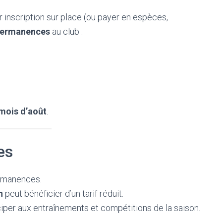
ur inscription sur place (ou payer en espèces,
permanences
au club :
 mois d’août
.
es
rmanences.
n
peut bénéficier d’un tarif réduit.
ciper aux entraînements et compétitions de la saison.