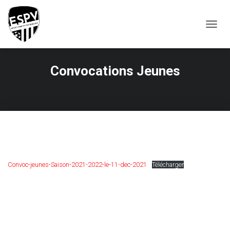
T
O
G
G
Convocations Jeunes
L
E
N
A
V
I
G
A
T
I
Convoc-jeunes-Saison-2021-2022-le-11-dec-2021
Télécharger
O
N