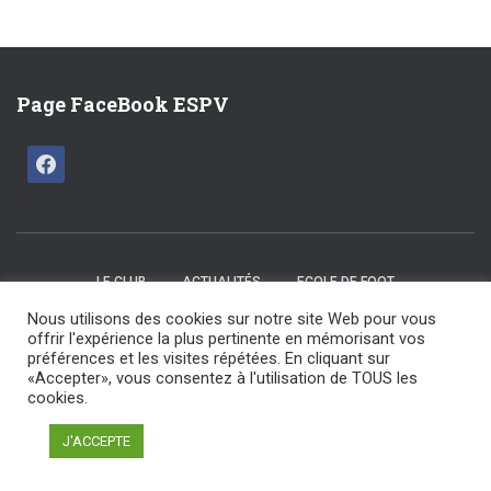
Page FaceBook ESPV
LE CLUB
ACTUALITÉS
ECOLE DE FOOT
Nous utilisons des cookies sur notre site Web pour vous
CATÉGORIES U15 / U17
SENIORS
LES COMMISSIONS
offrir l'expérience la plus pertinente en mémorisant vos
préférences et les visites répétées. En cliquant sur
«Accepter», vous consentez à l'utilisation de TOUS les
NOS ARBITRES
NOS PARTENAIRES
NOUS CONTACTER
cookies.
ESPV 2025 tout droit réservé | Maintenu par F Design
J'ACCEPTE